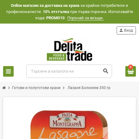
Оnline магазин за доставка на храна
за крайни потребители и
професионалисти.
10% отстъпка
при първа поръчка. Използвайте
кода:
PROMO10
.
Поръчай за вкъщи.
person
Вход
0
view_headline
search
chevron_right
chevron_right
Готови и полуготови храни
Лазаня Болонезе 350 гр