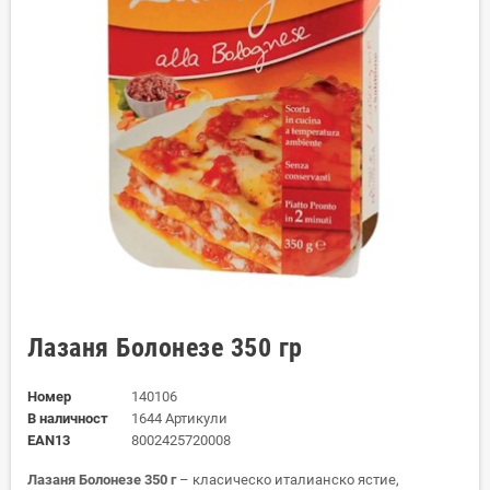
Лазаня Болонезе 350 гр
Номер
140106
В наличност
1644 Артикули
EAN13
8002425720008
Лазаня Болонезе 350 г
– класическо италианско ястие,