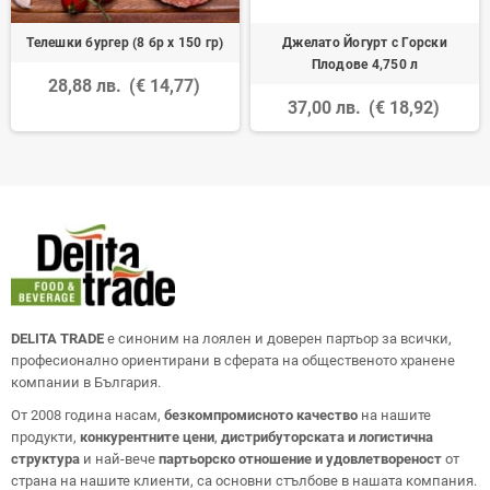
Телешки бургер (8 бр х 150 гр)
Джелато Йогурт с Горски
Плодове 4,750 л
28,88 лв.
(€ 14,77)
37,00 лв.
(€ 18,92)
DELITA TRADE
е синоним на лоялен и доверен партьор за всички,
професионално ориентирани в сферата на общественото хранене
компании в България.
От 2008 година насам,
безкомпромисното качество
на нашите
продукти,
конкурентните цени
,
дистрибуторската и логистична
структура
и най-вече
партьорско отношение и удовлетвореност
от
страна на нашите клиенти, са основни стълбове в нашата компания.