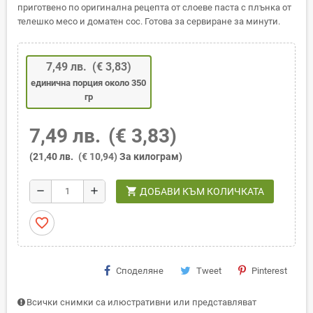
приготвено по оригинална рецепта от слоеве паста с плънка от
телешко месо и доматен сос. Готова за сервиране за минути.
7,49 лв.
(€ 3,83)
единична порция около 350
гр
7,49 лв.
(€ 3,83)
(21,40 лв.
(€ 10,94)
За килограм)
shopping_cart
remove
add
ДОБАВИ КЪМ КОЛИЧКАТА
favorite_border
Споделяне
Tweet
Pinterest
Всички снимки са илюстративни или представляват