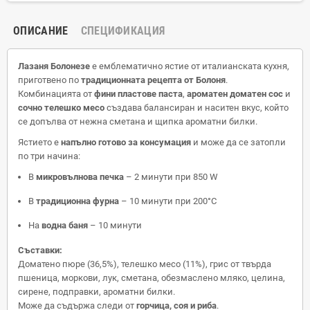
ОПИСАНИЕ
СПЕЦИФИКАЦИЯ
Лазаня Болонезе
е емблематично ястие от италианската кухня,
приготвено по
традиционната рецепта от Болоня
.
Комбинацията от
фини пластове паста
,
ароматен доматен сос
и
сочно телешко месо
създава балансиран и наситен вкус, който
се допълва от нежна сметана и щипка ароматни билки.
Ястието е
напълно готово за консумация
и може да се затопли
по три начина:
В
микровълнова печка
– 2 минути при 850 W
В
традиционна фурна
– 10 минути при 200°C
На
водна баня
– 10 минути
Съставки:
Доматено пюре (36,5%), телешко месо (11%), грис от твърда
пшеница, моркови, лук, сметана, обезмаслено мляко, целина,
сирене, подправки, ароматни билки.
Може да съдържа следи от
горчица, соя и риба
.